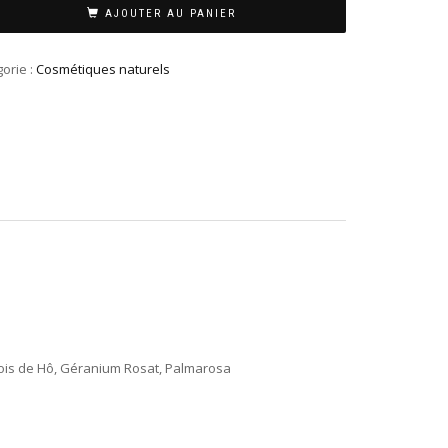
AJOUTER AU PANIER
orie :
Cosmétiques naturels
: Bois de Hô, Géranium Rosat, Palmarosa