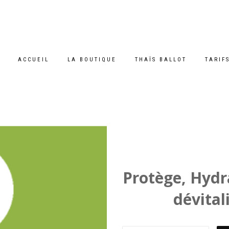
ACCUEIL
LA BOUTIQUE
THAÏS BALLOT
TARIF
Accueil
/
Cosmétiques naturels
/ douceur au kiwi
DOU
Protège, Hydr
dévital