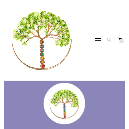
DÉPLIER
Accueil
/
Soins énergétiques
/
Huiles energétiques
/ Huile
0
LA
Massage – fruits du soleil
NAVIGATION