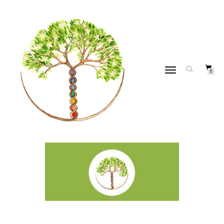
VERT
DÉPLIER
0
LA
NAVIGATION
PAR
THAÏS
|
20 JUIN 2017
|
0
COMMENTAIRES
|